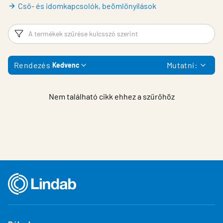
Cső- és idomkapcsolók, beömlőnyílások
Szűrő
T
Rendezés
Mutatni:
Kedvenc
Nem található cikk ehhez a szűrőhöz