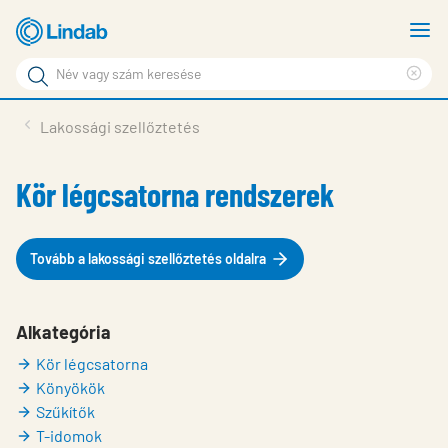
Fő
M
tartalomhoz
m
Keresési
Cle
kifejezés
Oldalak
sea
Termékek
Lakossági szellőztetés
keresése
phr
Inspiráció
Kör légcsatorna rendszerek
Támogatás
Lindabról
Tovább a lakossági szellőztetés oldalra
Fenntarthatóság
Kapcsolat
Alkategória
Kör légcsatorna
Choose languge
Hungary
Könyökök
Szűkítők
T-idomok