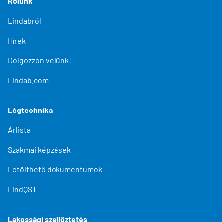
Rólunk
Lindabról
Hírek
Dolgozzon velünk!
Lindab.com
Légtechnika
Árlista
Szakmai képzések
Letölthető dokumentumok
LindQST
Lakossági szellőztetés